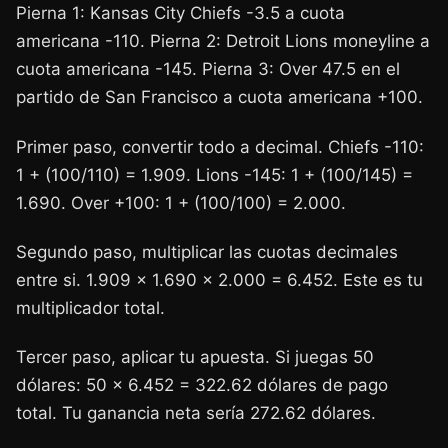
Pierna 1: Kansas City Chiefs -3.5 a cuota
americana -110. Pierna 2: Detroit Lions moneyline a
cuota americana -145. Pierna 3: Over 47.5 en el
partido de San Francisco a cuota americana +100.
Primer paso, convertir todo a decimal. Chiefs -110:
1 + (100/110) = 1.909. Lions -145: 1 + (100/145) =
1.690. Over +100: 1 + (100/100) = 2.000.
Segundo paso, multiplicar las cuotas decimales
entre si. 1.909 x 1.690 x 2.000 = 6.452. Este es tu
multiplicador total.
Tercer paso, aplicar tu apuesta. Si juegas 50
dólares: 50 x 6.452 = 322.62 dólares de pago
total. Tu ganancia neta sería 272.62 dólares.