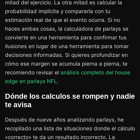
mitad del ejercicio. La otra mitad es calcular la
probabilidad implícita y compararla con tu
estimación real de que el evento ocurra. Si no
haces ambas cosas, la calculadora de parlays se
convierte en una herramienta para confirmar tus
ilusiones en lugar de una herramienta para tomar
decisiones informadas. Si quieres profundizar en
cómo ese margen se acumula pierna a pierna, te
recomiendo revisar el
análisis completo del house
edge en parlays NFL
.
Dónde los calculos se rompen y nadie
te avisa
Después de nueve años analizando parlays, he
recopilado una lista de situaciones donde el cálculo
«correcto» te da un resultado incorrecto. La