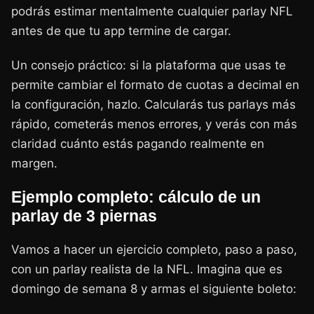
podrás estimar mentalmente cualquier parlay NFL
antes de que tu app termine de cargar.
Un consejo práctico: si la plataforma que usas te
permite cambiar el formato de cuotas a decimal en
la configuración, hazlo. Calcularás tus parlays más
rápido, cometerás menos errores, y verás con más
claridad cuánto estás pagando realmente en
margen.
Ejemplo completo: cálculo de un
parlay de 3 piernas
Vamos a hacer un ejercicio completo, paso a paso,
con un parlay realista de la NFL. Imagina que es
domingo de semana 8 y armas el siguiente boleto: