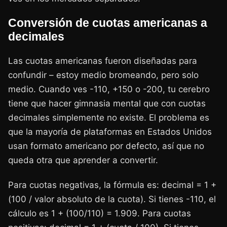
Conversión de cuotas americanas a
decimales
Las cuotas americanas fueron diseñadas para
confundir – estoy medio bromeando, pero solo
medio. Cuando ves -110, +150 o -200, tu cerebro
tiene que hacer gimnasia mental que con cuotas
decimales simplemente no existe. El problema es
que la mayoría de plataformas en Estados Unidos
usan formato americano por defecto, así que no
queda otra que aprender a convertir.
Para cuotas negativas, la fórmula es: decimal = 1 +
(100 / valor absoluto de la cuota). Si tienes -110, el
cálculo es 1 + (100/110) = 1.909. Para cuotas