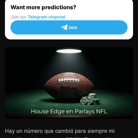
Want more predictions?
Join our
Telegram channel
Join
Hay un número que cambió para siempre mi