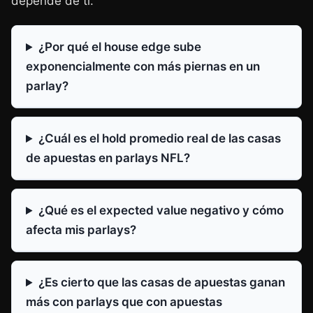
depende de ti.
¿Por qué el house edge sube
exponencialmente con más piernas en un
parlay?
¿Cuál es el hold promedio real de las casas
de apuestas en parlays NFL?
¿Qué es el expected value negativo y cómo
afecta mis parlays?
¿Es cierto que las casas de apuestas ganan
más con parlays que con apuestas