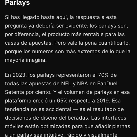
Parlays
Si has llegado hasta aquí, la respuesta a esta
pregunta ya debería ser evidente: los parlays son,
por diferencia, el producto más rentable para las
casas de apuestas. Pero vale la pena cuantificarlo,
porque los números son más extremos de lo que la
mayoría imagina.
En 2023, los parlays representaron el 70% de
todas las apuestas de NFL y NBA en FanDuel.
Setenta por ciento. Y el volumen de parlays en esa
plataforma creció un 65% respecto a 2019. Esa
tendencia no es accidental — es el resultado de
decisiones de diseño deliberadas. Las interfaces
móviles están optimizadas para que añadir piernas
a un parlay sea intuitivo, rápido y visualmente