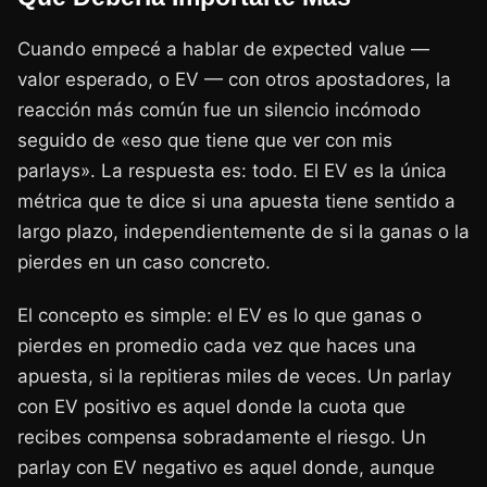
Cuando empecé a hablar de expected value —
valor esperado, o EV — con otros apostadores, la
reacción más común fue un silencio incómodo
seguido de «eso que tiene que ver con mis
parlays». La respuesta es: todo. El EV es la única
métrica que te dice si una apuesta tiene sentido a
largo plazo, independientemente de si la ganas o la
pierdes en un caso concreto.
El concepto es simple: el EV es lo que ganas o
pierdes en promedio cada vez que haces una
apuesta, si la repitieras miles de veces. Un parlay
con EV positivo es aquel donde la cuota que
recibes compensa sobradamente el riesgo. Un
parlay con EV negativo es aquel donde, aunque