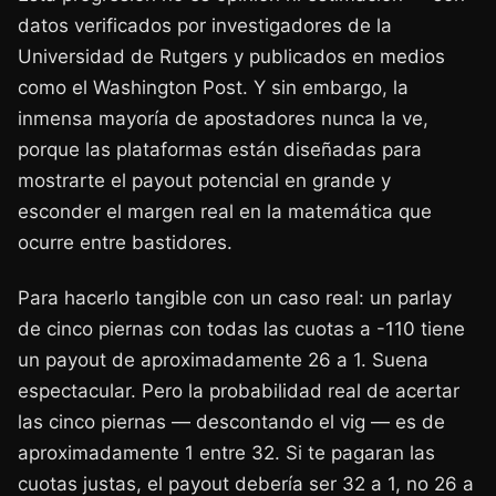
datos verificados por investigadores de la
Universidad de Rutgers y publicados en medios
como el Washington Post. Y sin embargo, la
inmensa mayoría de apostadores nunca la ve,
porque las plataformas están diseñadas para
mostrarte el payout potencial en grande y
esconder el margen real en la matemática que
ocurre entre bastidores.
Para hacerlo tangible con un caso real: un parlay
de cinco piernas con todas las cuotas a -110 tiene
un payout de aproximadamente 26 a 1. Suena
espectacular. Pero la probabilidad real de acertar
las cinco piernas — descontando el vig — es de
aproximadamente 1 entre 32. Si te pagaran las
cuotas justas, el payout debería ser 32 a 1, no 26 a