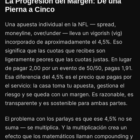
La Progresión del Margen: De una
Pierna a Cinco
Una apuesta individual en la NFL — spread,
moneyline, over/under — lleva un vigorish (vig)
incorporado de aproximadamente el 4,5%. Eso
significa que las cuotas que recibes son
ligeramente peores que las cuotas justas. En lugar
de pagar 2,00 por un evento de 50/50, pagas 1,91.
Esa diferencia del 4,5% es el precio que pagas por
el servicio: la casa toma tu apuesta, gestiona el
riesgo y se queda con un margen. Es razonable, es
transparente y es sostenible para ambas partes.
El problema con los parlays es que ese 4,5% no se
suma — se multiplica. Y la multiplicación crea un
efecto que los matemáticos llaman compounding y