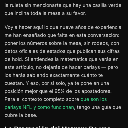
la ruleta sin mencionarte que hay una casilla verde
que inclina toda la mesa a su favor.
Voy a hacer aquí lo que nueve años de experiencia
me han enseñado que falta en esta conversación:
poner los números sobre la mesa, sin rodeos, con
datos oficiales de estados que publican sus cifras
de hold. Si entiendes la matemática que verás en
este artículo, no dejarás de hacer parlays — pero
los harás sabiendo exactamente cuánto te
cuestan. Y eso, por sí solo, ya te pone en una
posición mejor que el 95% de los apostadores.
Para el contexto completo sobre
que son los
parlays NFL y como funcionan
, tengo una guía que
cubre la base.