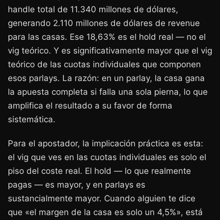
handle total de 11.340 millones de dólares,
generando 2.110 millones de dólares de revenue
para las casas. Ese 18,63% es el hold real — no el
vig teórico. Y es significativamente mayor que el vig
teórico de las cuotas individuales que componen
esos parlays. La razón: en un parlay, la casa gana
la apuesta completa si falla una sola pierna, lo que
amplifica el resultado a su favor de forma
sistemática.
Para el apostador, la implicación práctica es esta:
el vig que ves en las cuotas individuales es solo el
piso del coste real. El hold — lo que realmente
pagas — es mayor, y en parlays es
sustancialmente mayor. Cuando alguien te dice
que «el margen de la casa es solo un 4,5%», está