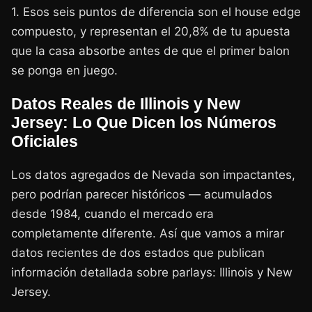
1. Esos seis puntos de diferencia son el house edge
compuesto, y representan el 20,8% de tu apuesta
que la casa absorbe antes de que el primer balon
se ponga en juego.
Datos Reales de Illinois y New
Jersey: Lo Que Dicen los Números
Oficiales
Los datos agregados de Nevada son impactantes,
pero podrían parecer históricos — acumulados
desde 1984, cuando el mercado era
completamente diferente. Así que vamos a mirar
datos recientes de dos estados que publican
información detallada sobre parlays: Illinois y New
Jersey.