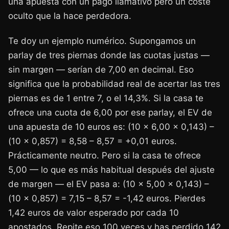
una apuesta con un pago llamativo pero un coste
oculto que la hace perdedora.
Te doy un ejemplo numérico. Supongamos un
parlay de tres piernas donde las cuotas justas —
sin margen — serían de 7,00 en decimal. Eso
significa que la probabilidad real de acertar las tres
piernas es de 1 entre 7, o el 14,3%. Si la casa te
ofrece una cuota de 6,00 por ese parlay, el EV de
una apuesta de 10 euros es: (10 x 6,00 x 0,143) –
(10 x 0,857) = 8,58 – 8,57 = +0,01 euros.
Prácticamente neutro. Pero si la casa te ofrece
5,00 — lo que es más habitual después del ajuste
de margen — el EV pasa a: (10 x 5,00 x 0,143) –
(10 x 0,857) = 7,15 – 8,57 = -1,42 euros. Pierdes
1,42 euros de valor esperado por cada 10
apostados. Repite eso 100 veces y has perdido 142