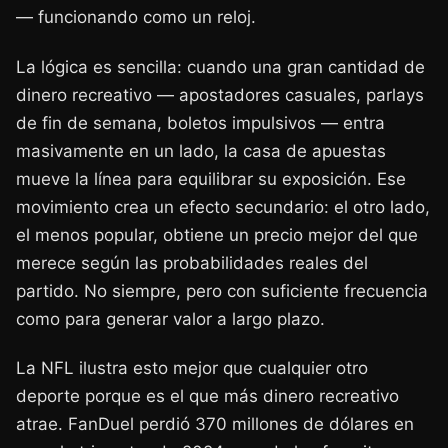
— funcionando como un reloj.
La lógica es sencilla: cuando una gran cantidad de
dinero recreativo — apostadores casuales, parlays
de fin de semana, boletos impulsivos — entra
masivamente en un lado, la casa de apuestas
mueve la línea para equilibrar su exposición. Ese
movimiento crea un efecto secundario: el otro lado,
el menos popular, obtiene un precio mejor del que
merece según las probabilidades reales del
partido. No siempre, pero con suficiente frecuencia
como para generar valor a largo plazo.
La NFL ilustra esto mejor que cualquier otro
deporte porque es el que más dinero recreativo
atrae. FanDuel perdió 370 millones de dólares en