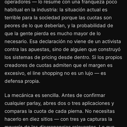
operadores — lo resume con una franqueza poco
habitual en la industria: la situación actual es
terrible para la sociedad porque las cuotas son
peores de lo que deberían, y la probabilidad de
que la gente pierda es mucho mayor de lo
necesario. Esa declaración no viene de un activista
contra las apuestas, sino de alguien que construyó
los sistemas de pricing desde dentro. Si los propios
creadores de cuotas admiten que el margen es
excesivo, el line shopping no es un lujo — es
defensa propia.
La mecánica es sencilla. Antes de confirmar
cualquier parlay, abres dos o tres aplicaciones y
comparas la cuota de cada pierna. No necesitas
hacerlo en diez sitios — con tres ya capturas la
mayoría de las discrepancias relevantes. Lo que