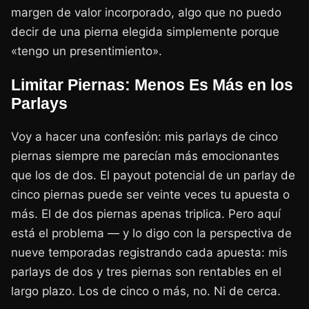
margen de valor incorporado, algo que no puedo
decir de una pierna elegida simplemente porque
«tengo un presentimiento».
Limitar Piernas: Menos Es Más en los
Parlays
Voy a hacer una confesión: mis parlays de cinco
piernas siempre me parecían más emocionantes
que los de dos. El payout potencial de un parlay de
cinco piernas puede ser veinte veces tu apuesta o
más. El de dos piernas apenas triplica. Pero aquí
está el problema — y lo digo con la perspectiva de
nueve temporadas registrando cada apuesta: mis
parlays de dos y tres piernas son rentables en el
largo plazo. Los de cinco o más, no. Ni de cerca.