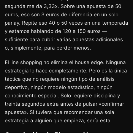
segunda me da 3,33x. Sobre una apuesta de 50
euros, eso son 3 euros de diferencia en un solo
parlay. Repite eso 40 o 50 veces en una temporada
y estamos hablando de 120 a 150 euros —
suficiente para cubrir varias apuestas adicionales
o, simplemente, para perder menos.
El line shopping no elimina el house edge. Ninguna
estrategia lo hace completamente. Pero es la única
táctica que no requiere ningún tipo de análisis
deportivo, ningún modelo estadístico, ningún
conocimiento especial. Solo requiere disciplina y
treinta segundos extra antes de pulsar «confirmar
apuesta». Si tuviera que recomendar una sola
estrategia a alguien que empieza, sería esta.