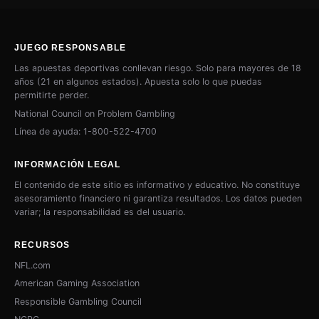
JUEGO RESPONSABLE
Las apuestas deportivas conllevan riesgo. Solo para mayores de 18
años (21 en algunos estados). Apuesta solo lo que puedas
permitirte perder.
National Council on Problem Gambling
Línea de ayuda: 1-800-522-4700
INFORMACIÓN LEGAL
El contenido de este sitio es informativo y educativo. No constituye
asesoramiento financiero ni garantiza resultados. Los datos pueden
variar; la responsabilidad es del usuario.
RECURSOS
NFL.com
American Gaming Association
Responsible Gambling Council