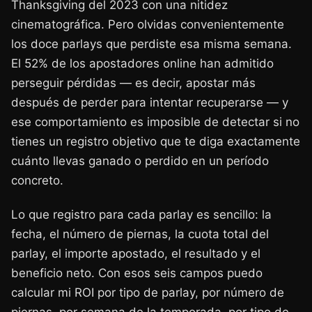
Thanksgiving del 2023 con una nitidez
cinematográfica. Pero olvidas convenientemente
los doce parlays que perdiste esa misma semana.
El 52% de los apostadores online han admitido
perseguir pérdidas — es decir, apostar más
después de perder para intentar recuperarse — y
ese comportamiento es imposible de detectar si no
tienes un registro objetivo que te diga exactamente
cuánto llevas ganado o perdido en un período
concreto.
Lo que registro para cada parlay es sencillo: la
fecha, el número de piernas, la cuota total del
parlay, el importe apostado, el resultado y el
beneficio neto. Con esos seis campos puedo
calcular mi ROI por tipo de parlay, por número de