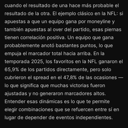
cuando el resultado de una hace más probable el
resultado de la otra. El ejemplo clásico en la NFL: si
apuestas a que un equipo gana por moneyline y
también apuestas al over del partido, esas piernas
tienen correlación positiva. Un equipo que gana
probablemente anotó bastantes puntos, lo que
empuja el marcador total hacia arriba. En la
temporada 2025, los favoritos en la NFL ganaron el
65,9% de los partidos directamente, pero solo
cubrieron el spread en el 47,8% de las ocasiones —
lo que significa que muchas victorias fueron
ajustadas y no generaron marcadores altos.
Entender esas dinámicas es lo que te permite
elegir combinaciones que se refuercen entre sí en
lugar de depender de eventos independientes.