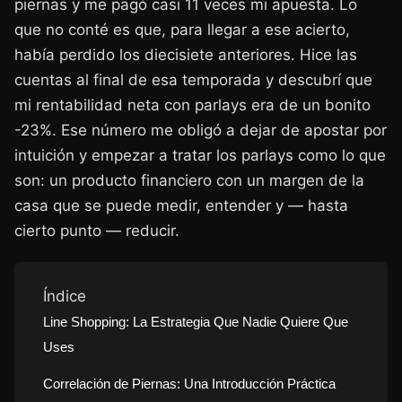
piernas y me pagó casi 11 veces mi apuesta. Lo
que no conté es que, para llegar a ese acierto,
había perdido los diecisiete anteriores. Hice las
cuentas al final de esa temporada y descubrí que
mi rentabilidad neta con parlays era de un bonito
-23%. Ese número me obligó a dejar de apostar por
intuición y empezar a tratar los parlays como lo que
son: un producto financiero con un margen de la
casa que se puede medir, entender y — hasta
cierto punto — reducir.
Índice
Line Shopping: La Estrategia Que Nadie Quiere Que
Uses
Correlación de Piernas: Una Introducción Práctica