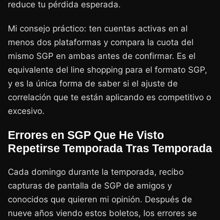
reduce tu pérdida esperada.
Mi consejo práctico: ten cuentas activas en al
menos dos plataformas y compara la cuota del
mismo SGP en ambas antes de confirmar. Es el
equivalente del line shopping para el formato SGP,
y es la única forma de saber si el ajuste de
correlación que te están aplicando es competitivo o
excesivo.
Errores en SGP Que He Visto
Repetirse Temporada Tras Temporada
Cada domingo durante la temporada, recibo
capturas de pantalla de SGP de amigos y
conocidos que quieren mi opinión. Después de
nueve años viendo estos boletos, los errores se