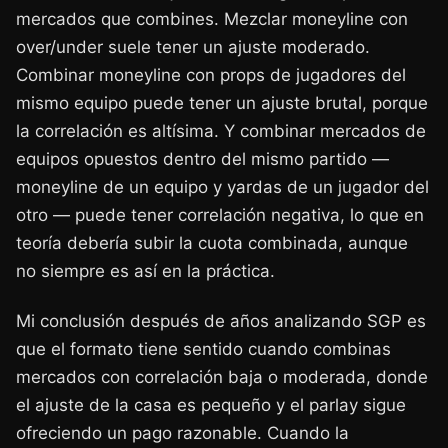
mercados que combines. Mezclar moneyline con
over/under suele tener un ajuste moderado.
Combinar moneyline con props de jugadores del
mismo equipo puede tener un ajuste brutal, porque
la correlación es altísima. Y combinar mercados de
equipos opuestos dentro del mismo partido —
moneyline de un equipo y yardas de un jugador del
otro — puede tener correlación negativa, lo que en
teoría debería subir la cuota combinada, aunque
no siempre es así en la práctica.
Mi conclusión después de años analizando SGP es
que el formato tiene sentido cuando combinas
mercados con correlación baja o moderada, donde
el ajuste de la casa es pequeño y el parlay sigue
ofreciendo un pago razonable. Cuando la