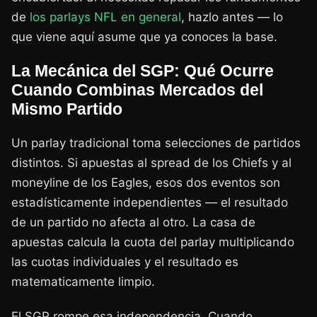
de
los parlays NFL en general
, hazlo antes — lo
que viene aquí asume que ya conoces la base.
La Mecánica del SGP: Qué Ocurre
Cuando Combinas Mercados del
Mismo Partido
Un parlay tradicional toma selecciones de partidos
distintos. Si apuestas al spread de los Chiefs y al
moneyline de los Eagles, esos dos eventos son
estadísticamente independientes — el resultado
de un partido no afecta al otro. La casa de
apuestas calcula la cuota del parlay multiplicando
las cuotas individuales y el resultado es
matematicamente limpio.
El SGP rompe esa independencia. Cuando