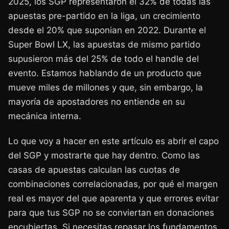
2025, los SGP representaron el 32% de todas las
apuestas pre-partido en la liga, un crecimiento
desde el 20% que suponian en 2022. Durante el
Super Bowl LX, las apuestas de mismo partido
supusieron más del 25% de todo el handle del
evento. Estamos hablando de un producto que
mueve miles de millones y que, sin embargo, la
mayoría de apostadores no entiende en su
mecánica interna.
Lo que voy a hacer en este artículo es abrir el capo
del SGP y mostrarte que hay dentro. Como las
casas de apuestas calculan las cuotas de
combinaciones correlacionadas, por qué el margen
real es mayor del que aparenta y que errores evitar
para que tus SGP no se conviertan en donaciones
encubiertas. Si necesitas repasar los fundamentos