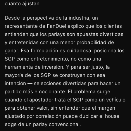
cuánto ajustan.
Desde la perspectiva de la industria, un
representante de FanDuel explico que los clientes
entienden que los parlays son apuestas divertidas
y entretenidas con una menor probabilidad de
ganar. Esa formulación es cuidadosa: posiciona los
SGP como entretenimiento, no como una
herramienta de inversión. Y para ser justo, la
mayoría de los SGP se construyen con esa
intención — selecciones divertidas para hacer un
partido más emocionante. El problema surge
cuando el apostador trata el SGP como un vehículo
para obtener valor, sin entender que el margen
ajustado por correlación puede duplicar el house
edge de un parlay convencional.