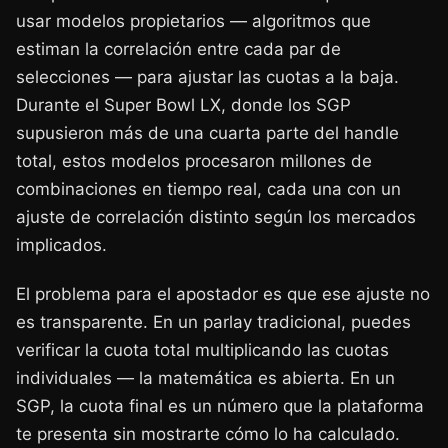
usar modelos propietarios — algoritmos que
estiman la correlación entre cada par de
selecciones — para ajustar las cuotas a la baja.
Durante el Super Bowl LX, donde los SGP
supusieron más de una cuarta parte del handle
total, estos modelos procesaron millones de
combinaciones en tiempo real, cada una con un
ajuste de correlación distinto según los mercados
implicados.
El problema para el apostador es que ese ajuste no
es transparente. En un parlay tradicional, puedes
verificar la cuota total multiplicando las cuotas
individuales — la matemática es abierta. En un
SGP, la cuota final es un número que la plataforma
te presenta sin mostrarte cómo lo ha calculado.