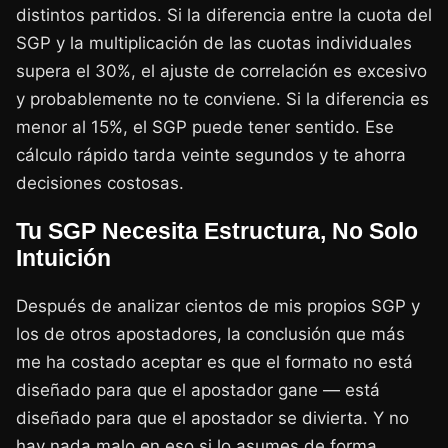
distintos partidos. Si la diferencia entre la cuota del
SGP y la multiplicación de las cuotas individuales
supera el 30%, el ajuste de correlación es excesivo
y probablemente no te conviene. Si la diferencia es
menor al 15%, el SGP puede tener sentido. Ese
cálculo rápido tarda veinte segundos y te ahorra
decisiones costosas.
Tu SGP Necesita Estructura, No Solo
Intuición
Después de analizar cientos de mis propios SGP y
los de otros apostadores, la conclusión que más
me ha costado aceptar es que el formato no está
diseñado para que el apostador gane — está
diseñado para que el apostador se divierta. Y no
hay nada malo en eso si lo asumes de forma