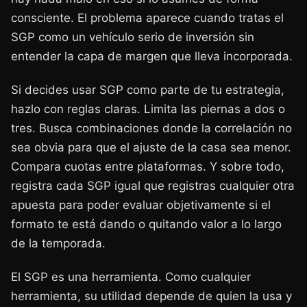
consciente. El problema aparece cuando tratas el
SGP como un vehículo serio de inversión sin
entender la capa de margen que lleva incorporada.
Si decides usar SGP como parte de tu estrategia,
hazlo con reglas claras. Limita las piernas a dos o
tres. Busca combinaciones donde la correlación no
sea obvia para que el ajuste de la casa sea menor.
Compara cuotas entre plataformas. Y sobre todo,
registra cada SGP igual que registras cualquier otra
apuesta para poder evaluar objetivamente si el
formato te está dando o quitando valor a lo largo
de la temporada.
El SGP es una herramienta. Como cualquier
herramienta, su utilidad depende de quien la usa y