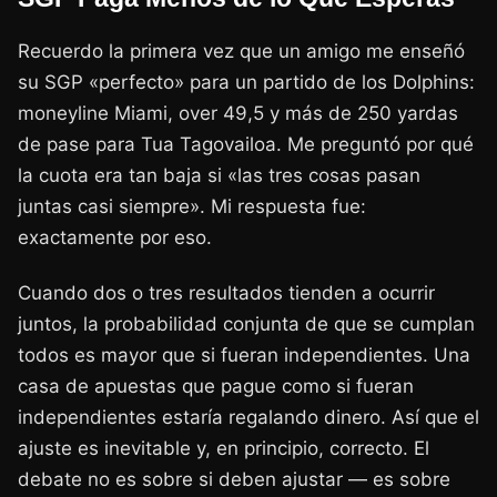
Recuerdo la primera vez que un amigo me enseñó
su SGP «perfecto» para un partido de los Dolphins:
moneyline Miami, over 49,5 y más de 250 yardas
de pase para Tua Tagovailoa. Me preguntó por qué
la cuota era tan baja si «las tres cosas pasan
juntas casi siempre». Mi respuesta fue:
exactamente por eso.
Cuando dos o tres resultados tienden a ocurrir
juntos, la probabilidad conjunta de que se cumplan
todos es mayor que si fueran independientes. Una
casa de apuestas que pague como si fueran
independientes estaría regalando dinero. Así que el
ajuste es inevitable y, en principio, correcto. El
debate no es sobre si deben ajustar — es sobre