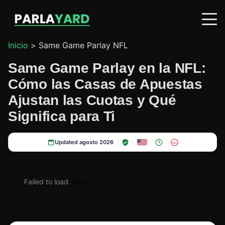
Inicio
>
Same Game Parlay NFL
Same Game Parlay en la NFL:
Cómo las Casas de Apuestas
Ajustan las Cuotas y Qué
Significa para Ti
Updated agosto 2026
18+
Failed to load.
Retry