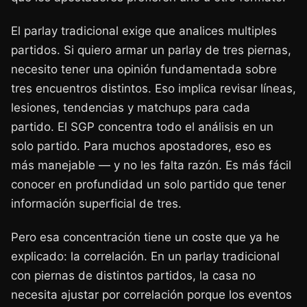
El parlay tradicional exige que analices multiples
partidos. Si quiero armar un parlay de tres piernas,
necesito tener una opinión fundamentada sobre
tres encuentros distintos. Eso implica revisar líneas,
lesiones, tendencias y matchups para cada
partido. El SGP concentra todo el análisis en un
solo partido. Para muchos apostadores, eso es
más manejable — y no les falta razón. Es más fácil
conocer en profundidad un solo partido que tener
información superficial de tres.
Pero esa concentración tiene un coste que ya he
explicado: la correlación. En un parlay tradicional
con piernas de distintos partidos, la casa no
necesita ajustar por correlación porque los eventos