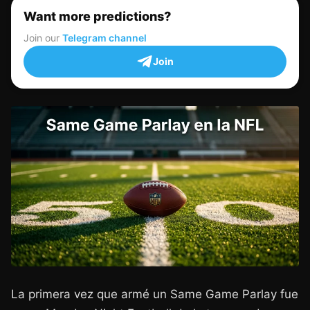
Want more predictions?
Join our
Telegram channel
Join
La primera vez que armé un Same Game Parlay fue