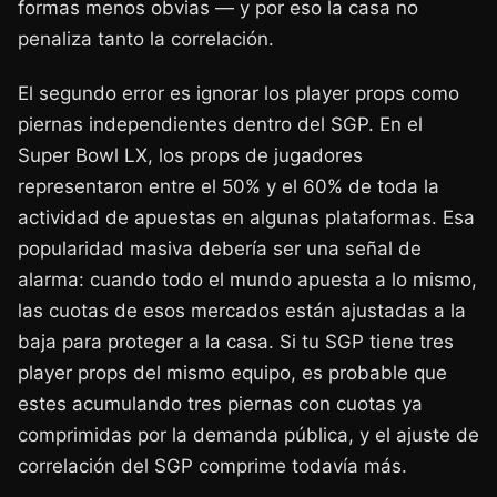
formas menos obvias — y por eso la casa no
penaliza tanto la correlación.
El segundo error es ignorar los player props como
piernas independientes dentro del SGP. En el
Super Bowl LX, los props de jugadores
representaron entre el 50% y el 60% de toda la
actividad de apuestas en algunas plataformas. Esa
popularidad masiva debería ser una señal de
alarma: cuando todo el mundo apuesta a lo mismo,
las cuotas de esos mercados están ajustadas a la
baja para proteger a la casa. Si tu SGP tiene tres
player props del mismo equipo, es probable que
estes acumulando tres piernas con cuotas ya
comprimidas por la demanda pública, y el ajuste de
correlación del SGP comprime todavía más.