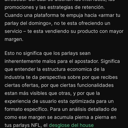
promociones y las estrategias de retención.
Cuando una plataforma te empuja hacia «armar tu
parlay del domingo», no te esta ofreciendo un
servicio – te esta vendiendo su producto con mayor
margen.
Esto no significa que los parlays sean
inherentemente malos para el apostador. Significa
que entender la estructura economica de la
industria te da perspectiva sobre por que recibes
ciertas ofertas, por que ciertas funcionalidades
estan más visibles que otras, y por que la
experiencia de usuario esta optimizada para un
formato específico. Para un análisis detallado de
como ese margen se acumula pierna a pierna en
tus parlays NFL, el
desglose del house