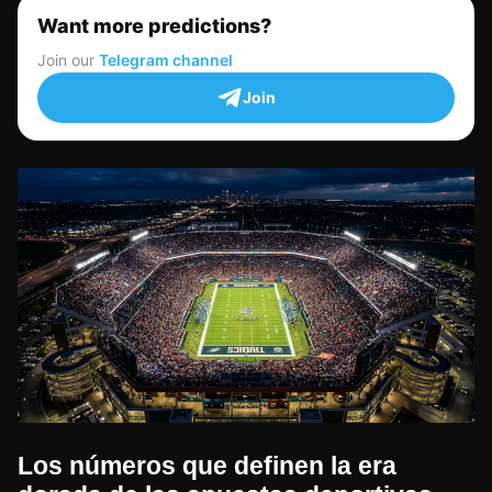
Want more predictions?
Join our
Telegram channel
Join
Los números que definen la era