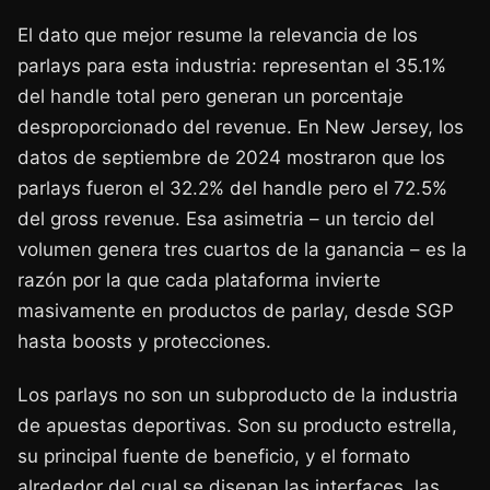
El dato que mejor resume la relevancia de los
parlays para esta industria: representan el 35.1%
del handle total pero generan un porcentaje
desproporcionado del revenue. En New Jersey, los
datos de septiembre de 2024 mostraron que los
parlays fueron el 32.2% del handle pero el 72.5%
del gross revenue. Esa asimetria – un tercio del
volumen genera tres cuartos de la ganancia – es la
razón por la que cada plataforma invierte
masivamente en productos de parlay, desde SGP
hasta boosts y protecciones.
Los parlays no son un subproducto de la industria
de apuestas deportivas. Son su producto estrella,
su principal fuente de beneficio, y el formato
alrededor del cual se disenan las interfaces, las