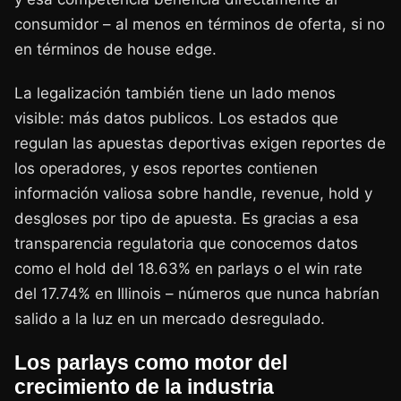
consumidor – al menos en términos de oferta, si no
en términos de house edge.
La legalización también tiene un lado menos
visible: más datos publicos. Los estados que
regulan las apuestas deportivas exigen reportes de
los operadores, y esos reportes contienen
información valiosa sobre handle, revenue, hold y
desgloses por tipo de apuesta. Es gracias a esa
transparencia regulatoria que conocemos datos
como el hold del 18.63% en parlays o el win rate
del 17.74% en Illinois – números que nunca habrían
salido a la luz en un mercado desregulado.
Los parlays como motor del
crecimiento de la industria