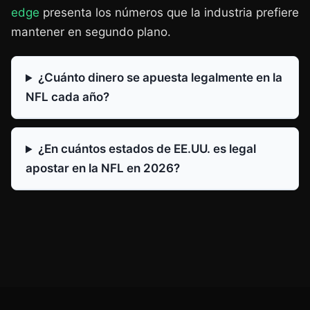
edge
presenta los números que la industria prefiere
mantener en segundo plano.
¿Cuánto dinero se apuesta legalmente en la
NFL cada año?
¿En cuántos estados de EE.UU. es legal
apostar en la NFL en 2026?