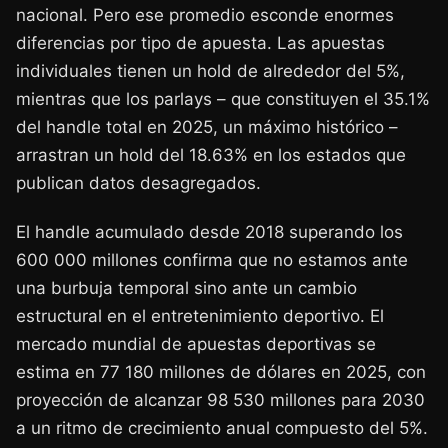
nacional. Pero ese promedio esconde enormes
diferencias por tipo de apuesta. Las apuestas
individuales tienen un hold de alrededor del 5%,
mientras que los parlays – que constituyen el 35.1%
del handle total en 2025, un máximo histórico –
arrastran un hold del 18.63% en los estados que
publican datos desagregados.
El handle acumulado desde 2018 superando los
600 000 millones confirma que no estamos ante
una burbuja temporal sino ante un cambio
estructural en el entretenimiento deportivo. El
mercado mundial de apuestas deportivas se
estima en 77 180 millones de dólares en 2025, con
proyección de alcanzar 98 530 millones para 2030
a un ritmo de crecimiento anual compuesto del 5%.