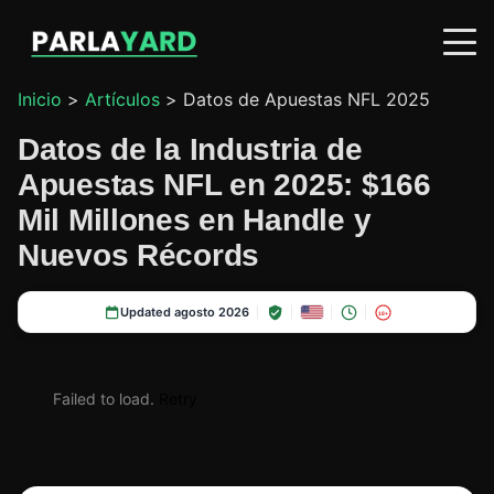
Inicio
>
Artículos
>
Datos de Apuestas NFL 2025
Datos de la Industria de
Apuestas NFL en 2025: $166
Mil Millones en Handle y
Nuevos Récords
Updated agosto 2026
18+
Failed to load.
Retry