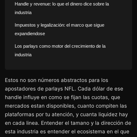
Handle y revenue: lo que el dinero dice sobre la
industria
Impuestos y legalización: el marco que sigue
expandiendose
Los parlays como motor del crecimiento de la
industria
Estos no son números abstractos para los
apostadores de parlays NFL. Cada dólar de ese
handle influye en como se fijan las cuotas, que
mercados estan disponibles, cuanto compiten las
plataformas por tu atención, y cuanta liquidez hay
en cada linea. Entender el tamano y la dirección de
esta industria es entender el ecosistema en el que