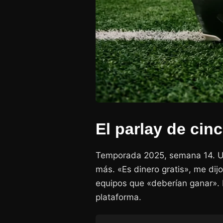
El parlay de cin
Temporada 2025, semana 14. Un
más. «Es dinero gratis», me dij
equipos que «deberían ganar». D
plataforma.