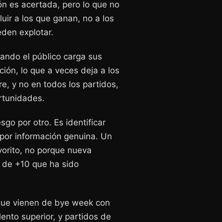
ón es acertada, pero lo que no
uir a los que ganan, no a los
eden explotar.
uando el público carga sus
ción, lo que a veces deja a los
e, y no en todos los partidos,
rtunidades.
go por otro. Es identificar
 por información genuina. Un
vorito, no porque nueva
g de +10 que ha sido
 que vienen de bye week con
lento superior, y partidos de