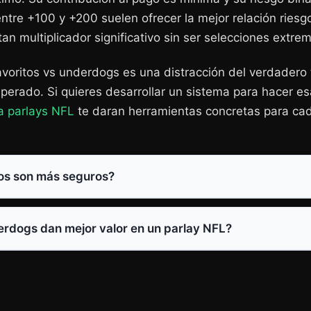
ntre +100 y +200 suelen ofrecer la mejor relación ries
tan multiplicador significativo sin ser selecciones ext
favoritos vs underdogs es una distracción del verdadero 
 esperado. Si quieres desarrollar un sistema para hacer 
a parlays NFL
te daran herramientas concretas para cad
tos son más seguros?
derdogs dan mejor valor en un parlay NFL?