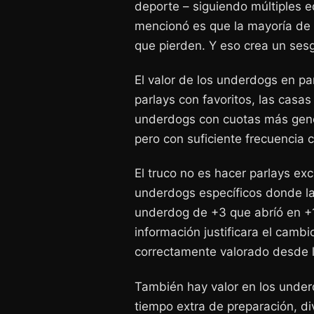
deporte – siguiendo múltiples e
mencionó es que la mayoría de a
que pierden. Y eso crea un sesg
El valor de los underdogs en pa
parlays con favoritos, las casas
underdogs con cuotas más genero
pero con suficiente frecuencia
El truco no es hacer parlays ex
underdogs específicos donde la 
underdog de +3 que abríó en +1
información justificara el camb
correctamente valorado desde l
También hay valor en los under
tiempo extra de preparación, div