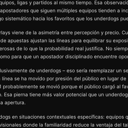
quipos, ligas y partidos al mismo tiempo. Esa observaci
postadores que siguen múltiples equipos tienden a incl
o sistemático hacia los favoritos que los underdogs pu
rlays viene de la asimetría entre percepción y precio. C
 de apuestas ajustan las líneas para equilibrar su exposi
sas de lo que la probabilidad real justifica. No siempr
 como para que un apostador disciplinado encuentre opo
clusivamente de underdogs – eso sería reemplazar un ses
línea se ha movido por presión del público en lugar de
 probablemente se movió porque el público cargó al fa
io. Esa pierna tiene más valor potencial que un underdo
a apertura.
dogs en situaciones contextuales específicas: equipos
isionales donde la familiaridad reduce la ventaja del ta