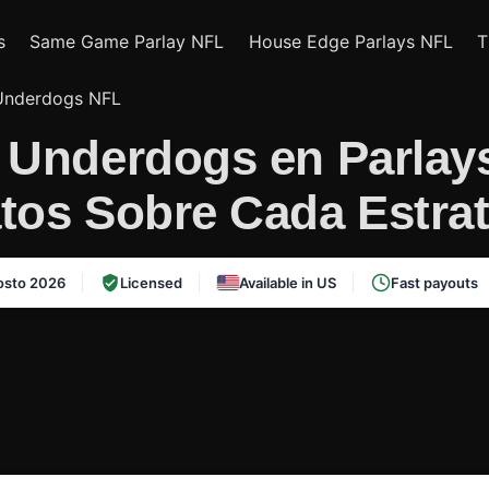
s
Same Game Parlay NFL
House Edge Parlays NFL
T
 Underdogs NFL
s Underdogs en Parlay
atos Sobre Cada Estra
osto 2026
Licensed
Available in US
Fast payouts