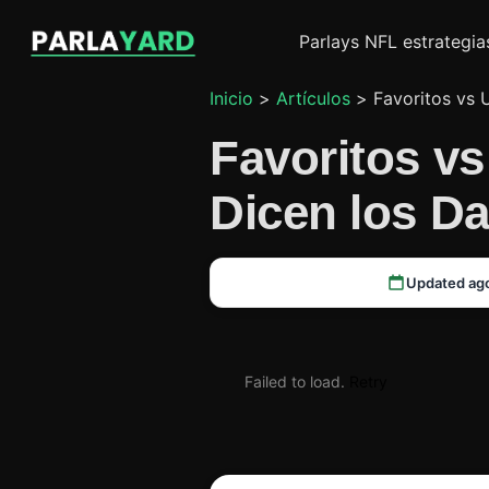
Parlays NFL estrategia
Inicio
>
Artículos
>
Favoritos vs
Favoritos v
Dicen los D
Updated ag
Failed to load.
Retry