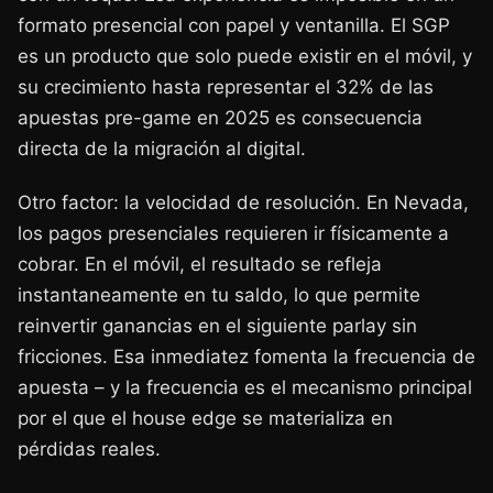
formato presencial con papel y ventanilla. El SGP
es un producto que solo puede existir en el móvil, y
su crecimiento hasta representar el 32% de las
apuestas pre-game en 2025 es consecuencia
directa de la migración al digital.
Otro factor: la velocidad de resolución. En Nevada,
los pagos presenciales requieren ir físicamente a
cobrar. En el móvil, el resultado se refleja
instantaneamente en tu saldo, lo que permite
reinvertir ganancias en el siguiente parlay sin
fricciones. Esa inmediatez fomenta la frecuencia de
apuesta – y la frecuencia es el mecanismo principal
por el que el house edge se materializa en
pérdidas reales.