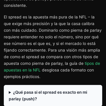
consistente.
El spread es la apuesta más pura de la NFL – la
que exige más precisión y la que la casa calibra
con más cuidado. Dominarlo como pierna de parlay
requiere entender no solo el número, sino por qué
ese número es el que es, y si el mercado lo está
fijando correctamente. Para una visión más amplia
de como el spread se compara con otros tipos de
apuesta como pierna de parlay, la guía de
tipos de
apuestas en la NFL
desglosa cada formato con
ejemplos prácticos.
¿Qué pasa si el spread es exacto en mi
parlay (push)?