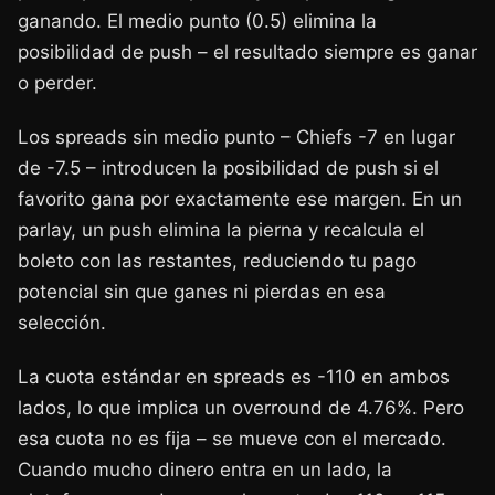
ganando. El medio punto (0.5) elimina la
posibilidad de push – el resultado siempre es ganar
o perder.
Los spreads sin medio punto – Chiefs -7 en lugar
de -7.5 – introducen la posibilidad de push si el
favorito gana por exactamente ese margen. En un
parlay, un push elimina la pierna y recalcula el
boleto con las restantes, reduciendo tu pago
potencial sin que ganes ni pierdas en esa
selección.
La cuota estándar en spreads es -110 en ambos
lados, lo que implica un overround de 4.76%. Pero
esa cuota no es fija – se mueve con el mercado.
Cuando mucho dinero entra en un lado, la