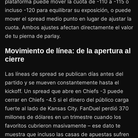
plataforma puede mover la cuota de -110 a -115 o
incluso -120 para equilibrar su exposición, o puede
mover el spread medio punto en lugar de ajustar la
cuota. Ambos ajustes afectan directamente el valor
de tu pierna de parlay.
Movimiento de línea: de la apertura al
cierre
Las líneas de spread se publican días antes del
partido y se mueven constantemente hasta el
kickoff. Un spread que abre en Chiefs -3 puede
cerrar en Chiefs -4.5 si el dinero del público carga
fuerte al lado de Kansas City. FanDuel perdió 370
millones de dólares en un trimestre cuando los
favoritos cubrieron masivamente – ese dato te
muestra que incluso las casas de apuestas sufren