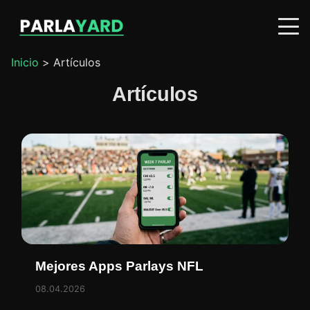
Inicio
>
Artículos
Artículos
Mejores Apps Parlays NFL
08.04.2026