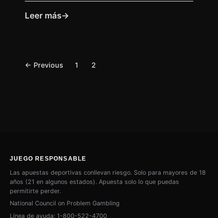
Leer más
→
← Previous
1
2
JUEGO RESPONSABLE
Las apuestas deportivas conllevan riesgo. Solo para mayores de 18
años (21 en algunos estados). Apuesta solo lo que puedas
permitirte perder.
National Council on Problem Gambling
Línea de ayuda: 1-800-522-4700