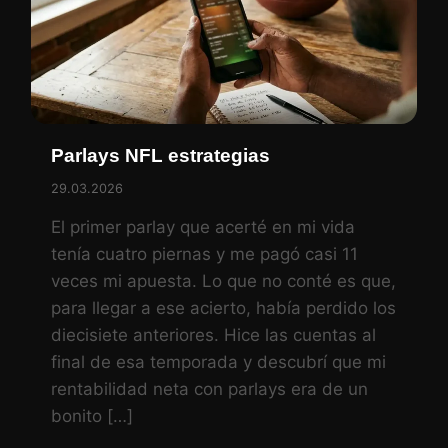
Parlays NFL estrategias
29.03.2026
El primer parlay que acerté en mi vida
tenía cuatro piernas y me pagó casi 11
veces mi apuesta. Lo que no conté es que,
para llegar a ese acierto, había perdido los
diecisiete anteriores. Hice las cuentas al
final de esa temporada y descubrí que mi
rentabilidad neta con parlays era de un
bonito […]