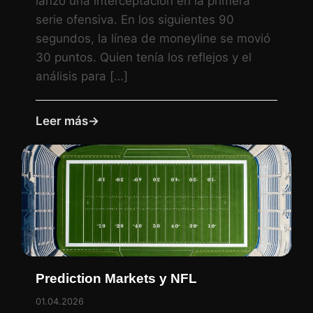
lanzo una interceptación en la primera
serie ofensiva. En los siguientes 90
segundos, la línea de moneyline se movió
30 puntos. Quien tenía los reflejos y el
análisis para […]
Leer más
→
Prediction Markets y NFL
01.04.2026