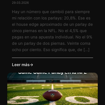
29.03.2026
Hay un número que cambió para siempre
mi relación con los parlays: 20,8%. Ese es
el house edge aproximado de un parlay de
cinco piernas en la NFL. No el 4,5% que
pagas en una apuesta individual. No el 9%
de un parlay de dos piernas. Veinte coma
ocho por ciento. Eso significa que, de […]
Leer más
→